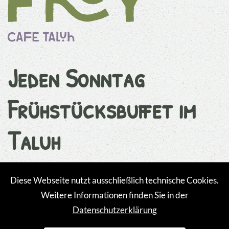
Jeden Sonntag
Frühstücksbuffet im
Taluh
Nur mit Anmeldung möglich!
Diese Webseite nutzt ausschließlich technische Cookies.
Weitere Informationen finden Sie in der
Ab 9.30 Uhr zaubern wir euch jeden Sonntag ein leckeres
Datenschutzerklärung
Frühstücksbuffet in gemütlicher Atmosphäre. Freut euch
auf
eine
Vielzahl an Käse-, Fleisch- und