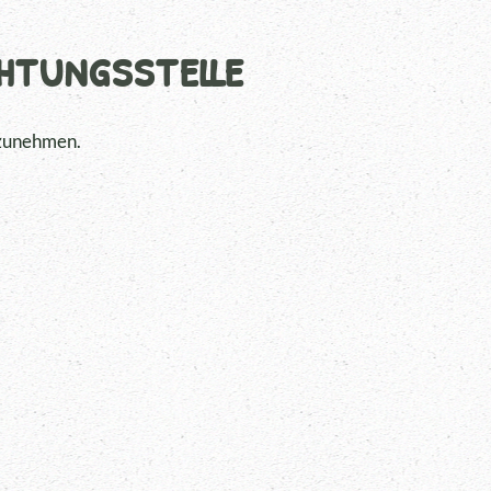
htungs­stelle
ilzunehmen.