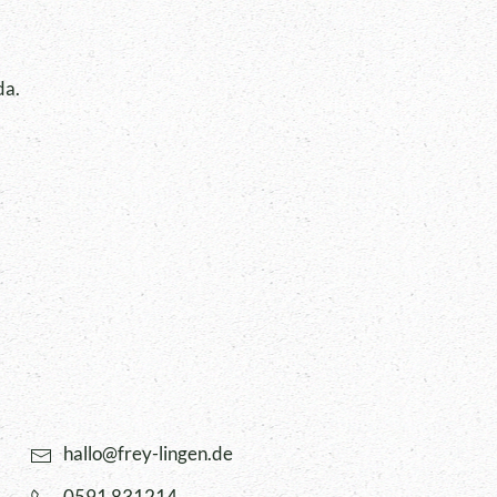
da.
hallo@frey-lingen.de
0591 831214